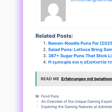
Related Posts:
Ramen-Noodle Puns For (202
Salad Puns: Lettuce Bring So
387+ Sugar Puns That Stick L
Η εμπειρία και η αξιοπιστία τ
READ ME
Erfahrungen mit betathom
Categories
Food Puns
An Overview of the Unique Gaming Exper
Exploring the Gaming Features at Admiral