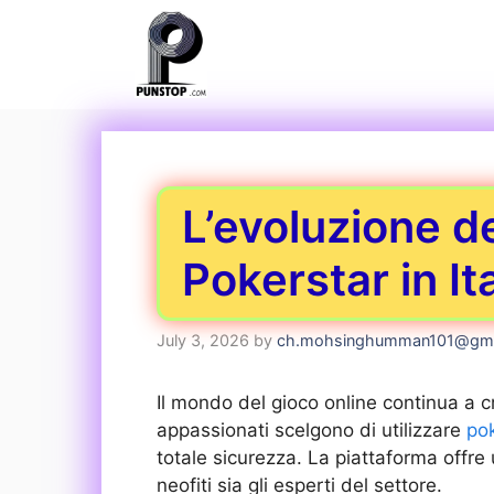
Skip
to
content
L’evoluzione d
Pokerstar in Ita
July 3, 2026
by
ch.mohsinghumman101@gma
Il mondo del gioco online continua a 
appassionati scelgono di utilizzare
po
totale sicurezza. La piattaforma offr
neofiti sia gli esperti del settore.