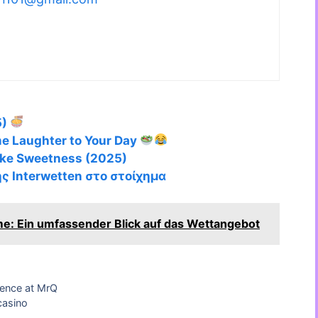
5)
me Laughter to Your Day
ike Sweetness (2025)
ης Interwetten στο στοίχημα
e: Ein umfassender Blick auf das Wettangebot
ience at MrQ
casino