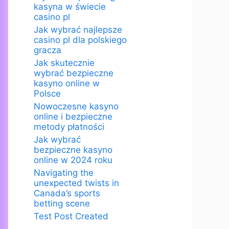
kasyna w świecie
casino pl
Jak wybrać najlepsze
casino pl dla polskiego
gracza
Jak skutecznie
wybrać bezpieczne
kasyno online w
Polsce
Nowoczesne kasyno
online i bezpieczne
metody płatności
Jak wybrać
bezpieczne kasyno
online w 2024 roku
Navigating the
unexpected twists in
Canada’s sports
betting scene
Test Post Created