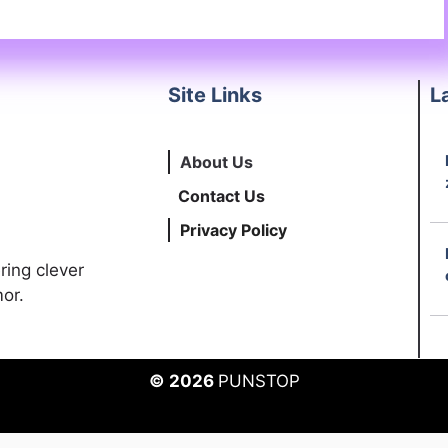
Site Links
L
About Us
Contact Us
Privacy Policy
ring clever
or.
© 2026
PUNSTOP