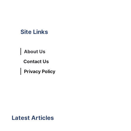
Site Links
About Us
Contact Us
Privacy Policy
Latest Articles