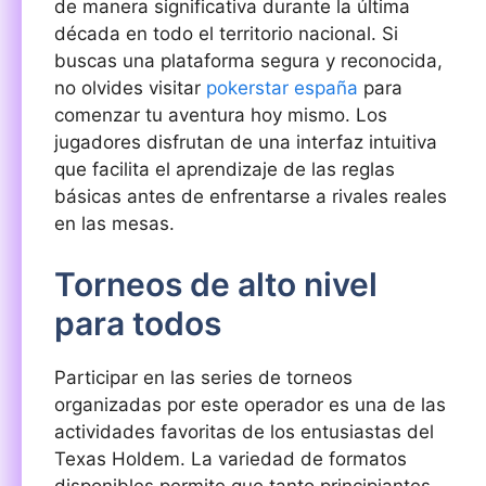
de manera significativa durante la última
década en todo el territorio nacional. Si
buscas una plataforma segura y reconocida,
no olvides visitar
pokerstar españa
para
comenzar tu aventura hoy mismo. Los
jugadores disfrutan de una interfaz intuitiva
que facilita el aprendizaje de las reglas
básicas antes de enfrentarse a rivales reales
en las mesas.
Torneos de alto nivel
para todos
Participar en las series de torneos
organizadas por este operador es una de las
actividades favoritas de los entusiastas del
Texas Holdem. La variedad de formatos