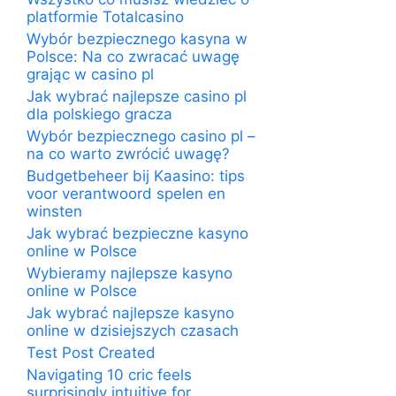
platformie Totalcasino
Wybór bezpiecznego kasyna w
Polsce: Na co zwracać uwagę
grając w casino pl
Jak wybrać najlepsze casino pl
dla polskiego gracza
Wybór bezpiecznego casino pl –
na co warto zwrócić uwagę?
Budgetbeheer bij Kaasino: tips
voor verantwoord spelen en
winsten
Jak wybrać bezpieczne kasyno
online w Polsce
Wybieramy najlepsze kasyno
online w Polsce
Jak wybrać najlepsze kasyno
online w dzisiejszych czasach
Test Post Created
Navigating 10 cric feels
surprisingly intuitive for