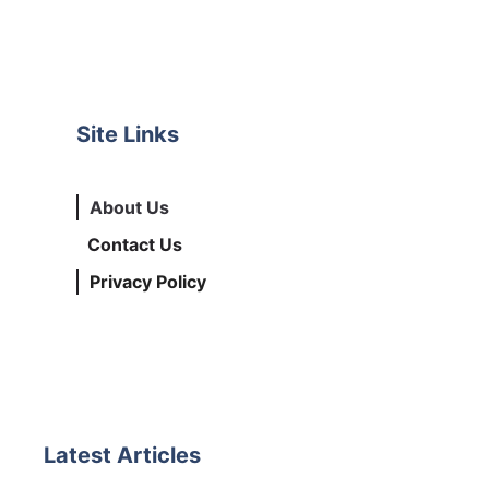
Site Links
About Us
Contact Us
Privacy Policy
Latest Articles