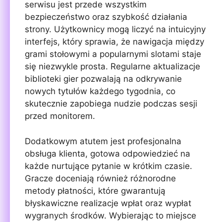
serwisu jest przede wszystkim
bezpieczeństwo oraz szybkość działania
strony. Użytkownicy mogą liczyć na intuicyjny
interfejs, który sprawia, że nawigacja między
grami stołowymi a popularnymi slotami staje
się niezwykle prosta. Regularne aktualizacje
biblioteki gier pozwalają na odkrywanie
nowych tytułów każdego tygodnia, co
skutecznie zapobiega nudzie podczas sesji
przed monitorem.
Dodatkowym atutem jest profesjonalna
obsługa klienta, gotowa odpowiedzieć na
każde nurtujące pytanie w krótkim czasie.
Gracze doceniają również różnorodne
metody płatności, które gwarantują
błyskawiczne realizacje wpłat oraz wypłat
wygranych środków. Wybierając to miejsce