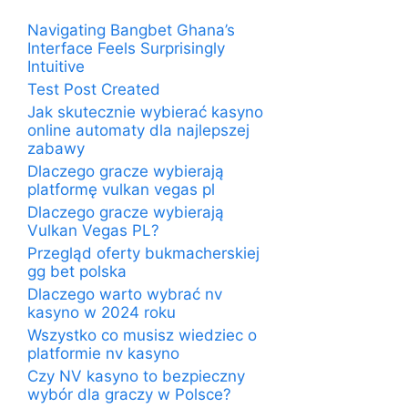
Navigating Bangbet Ghana’s
Interface Feels Surprisingly
Intuitive
Test Post Created
Jak skutecznie wybierać kasyno
online automaty dla najlepszej
zabawy
Dlaczego gracze wybierają
platformę vulkan vegas pl
Dlaczego gracze wybierają
Vulkan Vegas PL?
Przegląd oferty bukmacherskiej
gg bet polska
Dlaczego warto wybrać nv
kasyno w 2024 roku
Wszystko co musisz wiedziec o
platformie nv kasyno
Czy NV kasyno to bezpieczny
wybór dla graczy w Polsce?