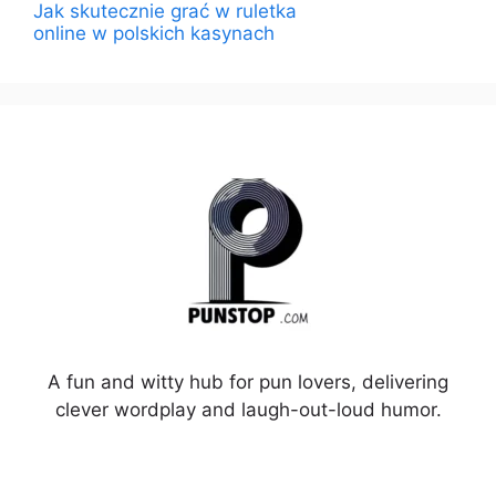
Jak skutecznie grać w ruletka
online w polskich kasynach
A fun and witty hub for pun lovers, delivering
clever wordplay and laugh-out-loud humor.