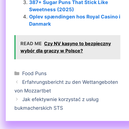
387+ Sugar Puns That Stick Like
Sweetness (2025)
Oplev spændingen hos Royal Casino i
Danmark
READ ME
Czy NV kasyno to bezpieczny
wybór dla graczy w Polsce?
Categories
Food Puns
Erfahrungsbericht zu den Wettangeboten
von Mozzartbet
Jak efektywnie korzystać z usług
bukmacherskich STS