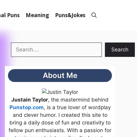
al Puns
Meaning
Puns&Jokes
Search
Search
About Me
Justain Taylor
, the mastermind behind
Punstop.com
, is a true lover of wordplay
and clever humor. I created this site to
bring a daily dose of fun and creativity to
fellow pun enthusiasts. With a passion for