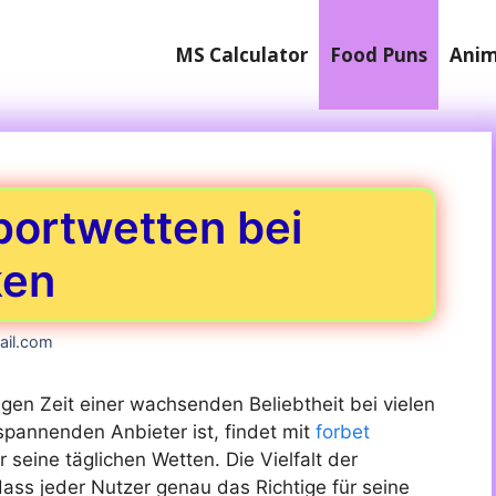
MS Calculator
Food Puns
Anim
portwetten bei
ken
il.com
igen Zeit einer wachsenden Beliebtheit bei vielen
pannenden Anbieter ist, findet mit
forbet
r seine täglichen Wetten. Die Vielfalt der
ass jeder Nutzer genau das Richtige für seine