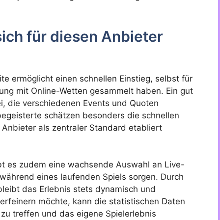
ich für diesen Anbieter
e ermöglicht einen schnellen Einstieg, selbst für
rung mit Online-Wetten gesammelt haben. Ein gut
bei, die verschiedenen Events und Quoten
tbegeisterte schätzen besonders die schnellen
nbieter als zentraler Standard etabliert
ibt es zudem eine wachsende Auswahl an Live-
 während eines laufenden Spiels sorgen. Durch
leibt das Erlebnis stets dynamisch und
erfeinern möchte, kann die statistischen Daten
zu treffen und das eigene Spielerlebnis