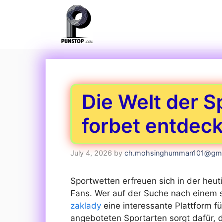
Skip
to
content
Die Welt der S
forbet entdec
July 4, 2026
by
ch.mohsinghumman101@gma
Sportwetten erfreuen sich in der heut
Fans. Wer auf der Suche nach einem s
zaklady
eine interessante Plattform fü
angeboteten Sportarten sorgt dafür, d