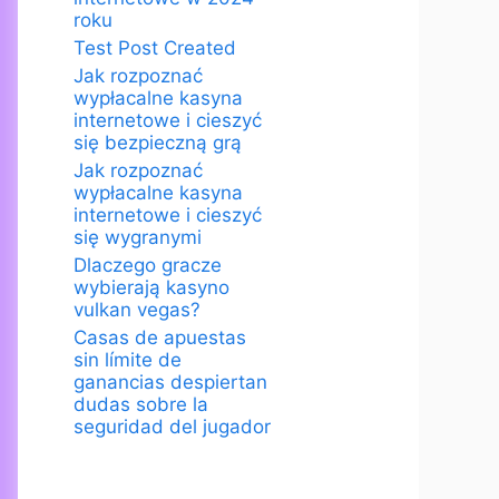
roku
Test Post Created
Jak rozpoznać
wypłacalne kasyna
internetowe i cieszyć
się bezpieczną grą
Jak rozpoznać
wypłacalne kasyna
internetowe i cieszyć
się wygranymi
Dlaczego gracze
wybierają kasyno
vulkan vegas?
Casas de apuestas
sin límite de
ganancias despiertan
dudas sobre la
seguridad del jugador